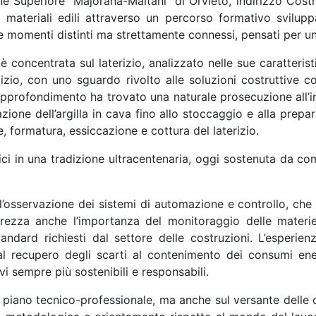
uzione Superiore “Majorana-Maitani” di Orvieto, indirizzo Cos
i materiali edili attraverso un percorso formativo svilup
due momenti distinti ma strettamente connessi, pensati per u
è concentrata sul laterizio, analizzato nelle sue caratterist
ilizio, con uno sguardo rivolto alle soluzioni costruttive 
’approfondimento ha trovato una naturale prosecuzione all’i
razione dell’argilla in cava fino allo stoccaggio e alla prepa
, formatura, essiccazione e cottura del laterizio.
ci in una tradizione ultracentenaria, oggi sostenuta da c
a l’osservazione dei sistemi di automazione e controllo, che
rezza anche l’importanza del monitoraggio delle materie
andard richiesti dal settore delle costruzioni. L’esperien
al recupero degli scarti al contenimento dei consumi energ
i sempre più sostenibili e responsabili.
ul piano tecnico-professionale, ma anche sul versante delle