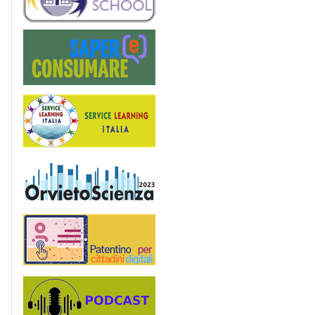
Saper(e)Consumare
Service Learning
OrvietoScienza
Patentino digitale
Podcast