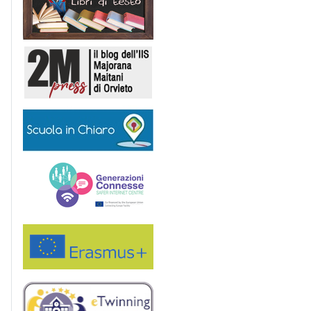
2M Press
Scuola in chiaro
Generazioni connesse
Erasmus+
eTwinning