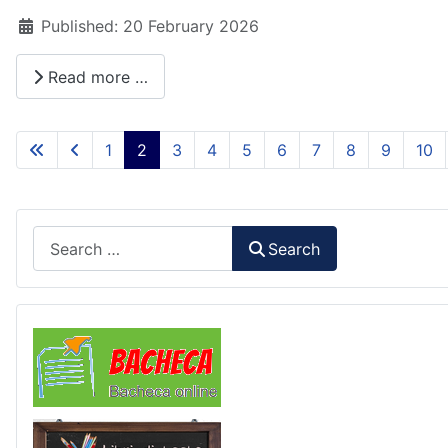
Details
Published: 20 February 2026
Read more …
1
2
3
4
5
6
7
8
9
10
Search
Search
Comunicazioni
Libri di Testo