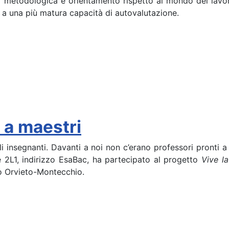
metodologica e orientamento rispetto al mondo del lavoro
e a una più matura capacità di autovalutazione.
i a maestri
 insegnanti. Davanti a noi non c’erano professori pronti a 
e 2L1, indirizzo EsaBac, ha partecipato al progetto
Vive la
vo Orvieto-Montecchio.