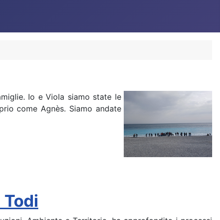
iglie. Io e Viola siamo state le
roprio come Agnès. Siamo andate
 Todi