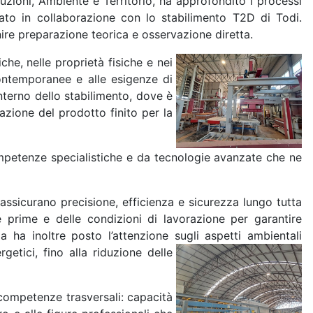
truzioni, Ambiente e Territorio, ha approfondito i processi
pato in collaborazione con lo stabilimento T2D di Todi.
nire preparazione teorica e osservazione diretta.
iche, nelle
proprietà fisiche e nei
contemporanee e alle esigenze di
nterno dello stabilimento, dove è
razione del prodotto finito per la
ompetenze specialistiche e da tecnologie avanzate che ne
 assicurano precisione, efficienza e sicurezza lungo tutta
 prime e delle condizioni di lavorazione per garantire
za ha inoltre posto l’attenzione sugli aspetti ambientali
etici, fino alla riduzione delle
 competenze trasversali: capacità