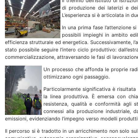
Il triennio dell’Istituto di Istr
di produzione dei laterizi e de
L’esperienza si è articolata in 
In una prima fase l’attenzione si 
possibili impieghi in ambito ed
efficienza strutturale ed energetica. Successivamente, l
stato possibile seguire l’intero ciclo produttivo: dall’est
commercializzazione, attraversando le fasi di lavorazione
Un processo che affonda le proprie radi
ottimizzano ogni passaggio.
Particolarmente significativa è risultat
la linea produttiva. È emersa con chia
resistenza, qualità e conformità agli st
connessi alla produzione industriale, d
emissioni, evidenziando l’impegno verso modelli produttiv
Il percorso si è tradotto in un arricchimento non solo s