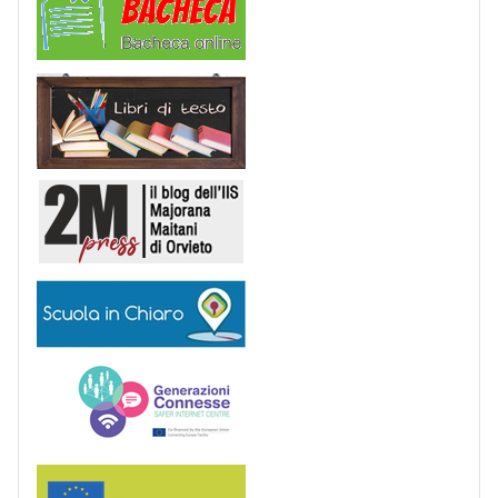
Libri di Testo
2M Press
Scuola in chiaro
Generazioni connesse
Erasmus+