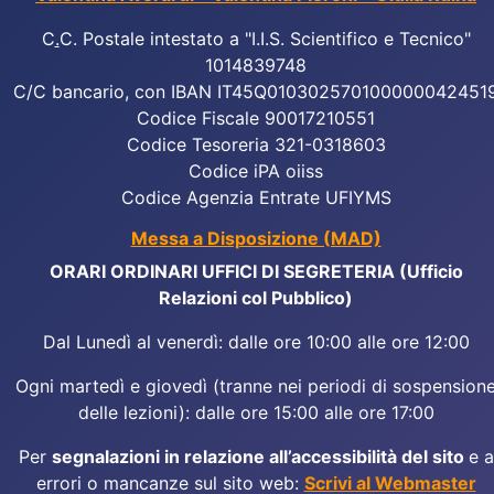
C
.
C. Postale intestato a "I.I.S. Scientifico e Tecnico"
1014839748
C/C bancario, con IBAN IT45Q010302570100000042451
Codice Fiscale 90017210551
Codice Tesoreria 321-0318603
Codice iPA oiiss
Codice Agenzia Entrate UFIYMS
Messa a Disposizione (MAD)
ORARI ORDINARI UFFICI DI SEGRETERIA (Ufficio
Relazioni col Pubblico)
Dal Lunedì al venerdì: dalle ore 10:00 alle ore 12:00
Ogni martedì e giovedì (tranne nei periodi di sospension
delle lezioni): dalle ore 15:00 alle ore 17:00
Per
segnalazioni in relazione all’accessibilità del sito
e a
errori o mancanze sul sito web:
Scrivi al Webmaster