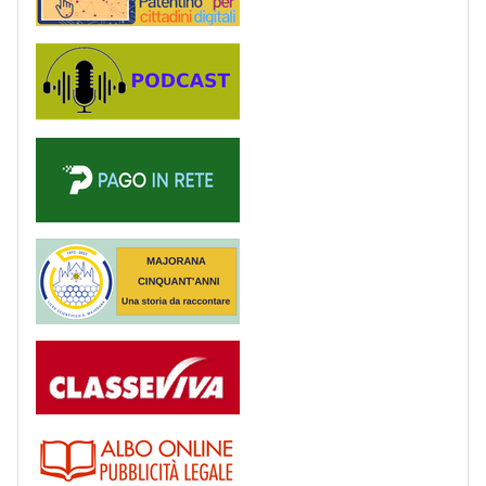
Podcast
PagoinRete
Majorana 50 anni
Registro
Albo