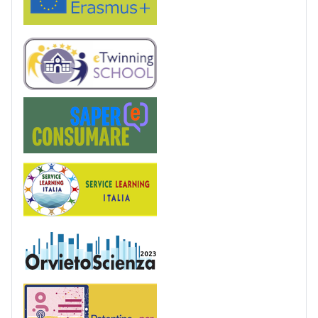
eTwinning
Saper(e)Consumare
Service Learning
OrvietoScienza
Patentino digitale