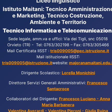
Liceo linguistico
Istituto Maitani: Tecnico Amministrazion
e Marketing, Tecnico Costruzione,
Ambiente e Territorio
Tecnico Informatica e Telecomunicazion
Sede legale, amm.va e uffici: Via dei Tigli, snc 05018
Orvieto (TR) - Tel: 0763/302198 – Fax: 0763/305466
Mail Certificata IISST :
tris009005@pec.istruzione.it
Mail istituzionale IISST:
tris009005@istruzione.it
website:
majoranamaitani.edu.i
Dirigente Scolastico:
Lorella Monichini
Direttore Servizi Generali Amministrativi:
Francesco
Santacroce
Collaboratori del Dirigente:
Francesco Luciano - Anna
Maria Barbanera
Valentina Averardi - Valentina Pieroni - Giulia Ruina