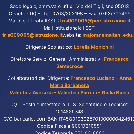
Sede legale, amm.va e uffici: Via dei Tigli, snc 05018
Orvieto (TR) - Tel: 0763/302198 – Fax: 0763/305466
Mail Certificata IISST :
tris009005@pec.istruzione.it
Mail istituzionale IISST:
tris009005@istruzione.it
website:
majoranamaitani.edu.i
Dirigente Scolastico:
Lorella Monichini
Direttore Servizi Generali Amministrativi:
Francesco
Santacroce
Collaboratori del Dirigente:
Francesco Luciano - Anna
Maria Barbanera
Valentina Averardi - Valentina Pieroni - Giulia Ruina
C
.
C. Postale intestato a "I.I.S. Scientifico e Tecnico"
1014839748
C/C bancario, con IBAN IT45Q010302570100000042451
Codice Fiscale 90017210551
Codice Tesoreria 321-0318603