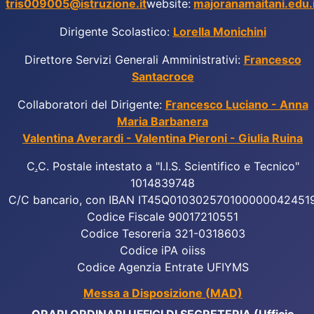
tris009005@istruzione.it
website:
majoranamaitani.edu.i
Dirigente Scolastico:
Lorella Monichini
Direttore Servizi Generali Amministrativi:
Francesco
Santacroce
Collaboratori del Dirigente:
Francesco Luciano - Anna
Maria Barbanera
Valentina Averardi - Valentina Pieroni - Giulia Ruina
C
.
C. Postale intestato a "I.I.S. Scientifico e Tecnico"
1014839748
C/C bancario, con IBAN IT45Q010302570100000042451
Codice Fiscale 90017210551
Codice Tesoreria 321-0318603
Codice iPA oiiss
Codice Agenzia Entrate UFIYMS
Messa a Disposizione (MAD)