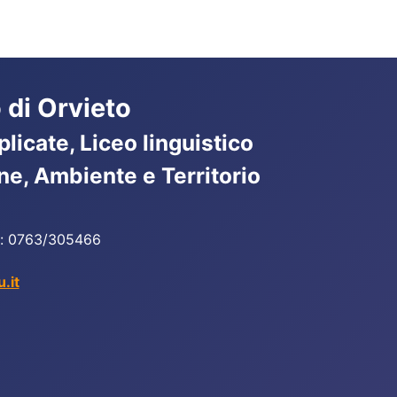
 di Orvieto
licate, Liceo linguistico
ne, Ambiente e Territorio
ax: 0763/305466
.it