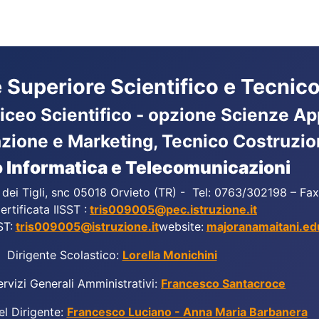
ne Superiore Scientifico e Tecnico
Liceo Scientifico - opzione Scienze App
azione e Marketing, Tecnico Costruzio
 Informatica e Telecomunicazioni
a dei Tigli, snc 05018 Orvieto (TR) - Tel: 0763/302198 – F
ertificata IISST :
tris009005@pec.istruzione.it
ST:
tris009005@istruzione.it
website:
majoranamaitani.edu
Dirigente Scolastico:
Lorella Monichini
ervizi Generali Amministrativi:
Francesco Santacroce
el Dirigente:
Francesco Luciano - Anna Maria Barbanera