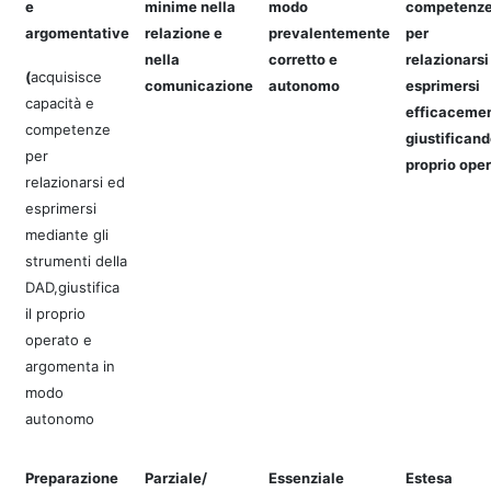
e
minime nella
modo
competenz
argomentative
relazione e
prevalentemente
per
nella
corretto e
relazionarsi
(
acquisisce
comunicazione
autonomo
esprimersi
capacità e
efficacemen
competenze
giustificando
per
proprio ope
relazionarsi ed
esprimersi
mediante gli
strumenti della
DAD,giustifica
il proprio
operato e
argomenta in
modo
autonomo
Preparazione
Parziale/
Essenziale
Estesa