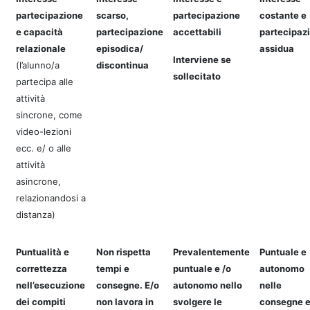
partecipazione
scarso,
partecipazione
costante e
e capacità
partecipazione
accettabili
partecipaz
relazionale
episodica/
assidua
Interviene se
(l’alunno/a
discontinua
sollecitato
partecipa alle
attività
sincrone, come
video-lezioni
ecc. e/ o alle
attività
asincrone,
relazionandosi a
distanza)
Puntualità e
Non rispetta
Prevalentemente
Puntuale e
correttezza
tempi e
puntuale e /o
autonomo
nell’esecuzione
consegne. E/o
autonomo nello
nelle
dei compiti
non lavora in
svolgere le
consegne 