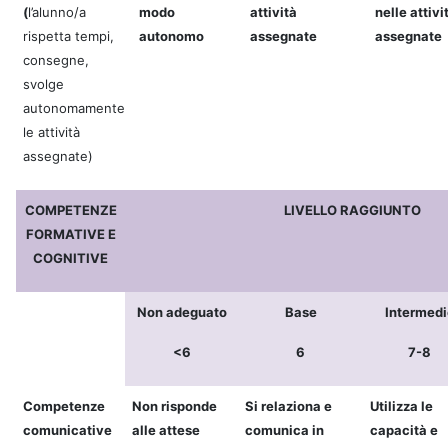
(
l’alunno/a
modo
attività
nelle attivi
rispetta tempi,
autonomo
assegnate
assegnate
consegne,
svolge
autonomamente
le attività
assegnate)
COMPETENZE
LIVELLO RAGGIUNTO
FORMATIVE E
COGNITIVE
Non adeguato
Base
Intermedi
<6
6
7-8
Competenze
Non risponde
Si relaziona e
Utilizza le
comunicative
alle attese
comunica in
capacità e