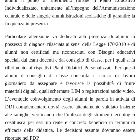
alunni il punto di riferimento rimane il Piano Educativo
Individualizzato, unitamente all’impegno dell’Amministrazione
centrale e delle singole amministrazioni scolastiche di garantire la
frequenza in presenza.
Particolare attenzione va dedicata alla presenza di alunni in
possesso di diagnosi rilasciata ai sensi della Legge 170/2010 e di
alunni non certificati ma riconosciuti con Bisogni educativi
speciali dal team docenti e dal consiglio di classe, per i quali si fa
riferimento ai rispettivi Piani Didattici Personalizzati. Per questi
alunni il consiglio di classe concord
a
il carico di lavoro
giornaliero da assegnare e
favorisce
la possibilità di
fruire
materiali digitali, quali schermate LIM o registrazioni audio video
.
L’eventuale coinvolgimento degli alunni in parola in attività di
DDI complementare dovrà essere attentamente valutato
in
sieme
alle famiglie, verificando che l’utilizzo degli strumenti tecnologici
costituisca per essi un reale e concreto beneficio in termini di
efficacia della didattica. Le decisioni assunte dovranno essere
riportate nel PDP.