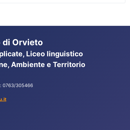
 di Orvieto
licate, Liceo linguistico
ne, Ambiente e Territorio
ax: 0763/305466
.it