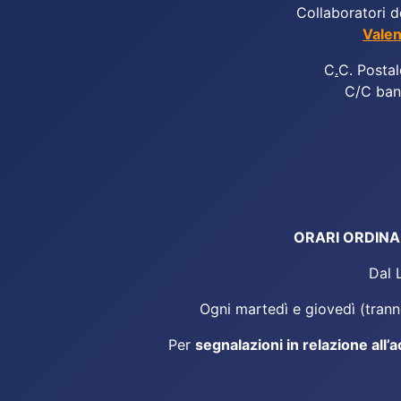
Collaboratori d
Valen
C
.
C. Postal
C/C ban
ORARI ORDINARI
Dal 
Ogni martedì e giovedì (tranne
Per
segnalazioni in relazione all’a