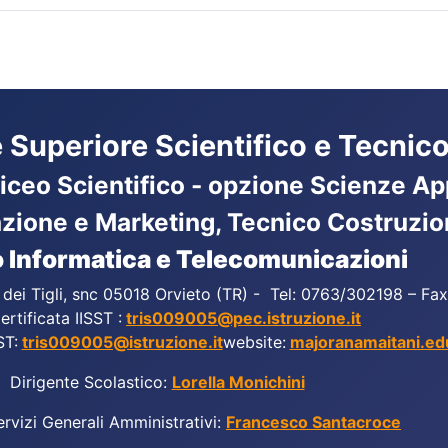
ne Superiore Scientifico e Tecnico
Liceo Scientifico - opzione Scienze App
azione e Marketing, Tecnico Costruzio
 Informatica e Telecomunicazioni
a dei Tigli, snc 05018 Orvieto (TR) - Tel: 0763/302198 – F
ertificata IISST :
tris009005@pec.istruzione.it
ST:
tris009005@istruzione.it
website:
majoranamaitani.edu
Dirigente Scolastico:
Lorella Monichini
ervizi Generali Amministrativi:
Francesco Santacroce