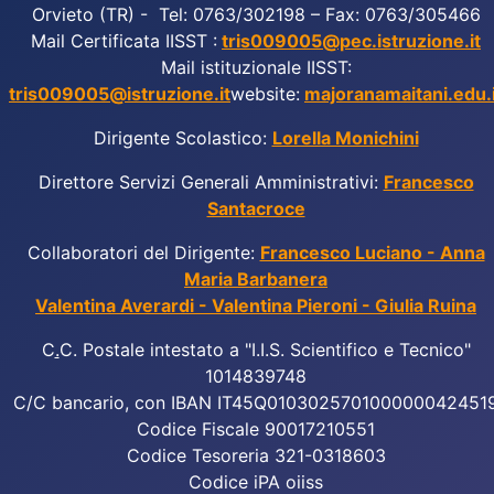
Orvieto (TR) - Tel: 0763/302198 – Fax: 0763/305466
Mail Certificata IISST :
tris009005@pec.istruzione.it
Mail istituzionale IISST:
tris009005@istruzione.it
website:
majoranamaitani.edu.i
Dirigente Scolastico:
Lorella Monichini
Direttore Servizi Generali Amministrativi:
Francesco
Santacroce
Collaboratori del Dirigente:
Francesco Luciano - Anna
Maria Barbanera
Valentina Averardi - Valentina Pieroni - Giulia Ruina
C
.
C. Postale intestato a "I.I.S. Scientifico e Tecnico"
1014839748
C/C bancario, con IBAN IT45Q010302570100000042451
Codice Fiscale 90017210551
Codice Tesoreria 321-0318603
Codice iPA oiiss