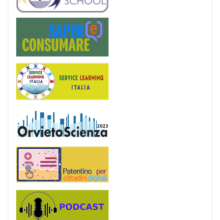
Saper(e)Consumare
Service Learning
OrvietoScienza
Patentino digitale
Podcast