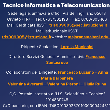
Tecnico Informatica e Telecomunicazion
Sede legale, amm.va e uffici: Via dei Tigli, snc 05018
Orvieto (TR) - Tel: 0763/302198 – Fax: 0763/305466
Mail Certificata IISST :
tris009005@pec.istruzione.it
Mail istituzionale IISST:
tris009005@istruzione.it
website:
majoranamaitani.edu.i
Dirigente Scolastico:
Lorella Monichini
Direttore Servizi Generali Amministrativi:
Francesco
Santacroce
Collaboratori del Dirigente:
Francesco Luciano - Anna
Maria Barbanera
Valentina Averardi - Valentina Pieroni - Giulia Ruina
C
.
C. Postale intestato a "I.I.S. Scientifico e Tecnico"
1014839748
C/C bancario, con IBAN IT45Q010302570100000042451