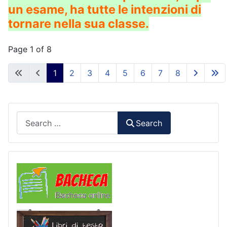
un esame, ha tutte le intenzioni di
tornare nella sua classe.
Page 1 of 8
1
2
3
4
5
6
7
8
Search
Search
Comunicazioni
Libri di Testo