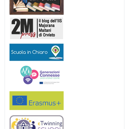
2M Press
Scuola in chiaro
Generazioni connesse
Erasmus+
eTwinning