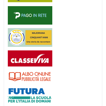
PagoinRete
Majorana 50 anni
Registro
Albo
Futura