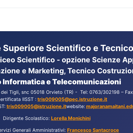
ne Superiore Scientifico e Tecnico
Liceo Scientifico - opzione Scienze App
azione e Marketing, Tecnico Costruzio
 Informatica e Telecomunicazioni
a dei Tigli, snc 05018 Orvieto (TR) - Tel: 0763/302198 – F
ertificata IISST :
tris009005@pec.istruzione.it
ST:
tris009005@istruzione.it
website:
majoranamaitani.edu
Dirigente Scolastico:
Lorella Monichini
ervizi Generali Amministrativi:
Francesco Santacroce