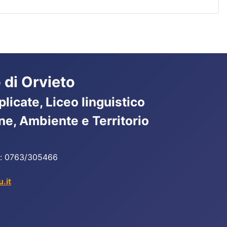
 di Orvieto
licate, Liceo linguistico
ne, Ambiente e Territorio
ax: 0763/305466
.it