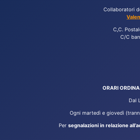
Collaboratori d
Valen
C
.
C. Postal
C/C ban
ORARI ORDINARI
Dal 
Ogni martedì e giovedì (tranne
Per
segnalazioni in relazione all’a