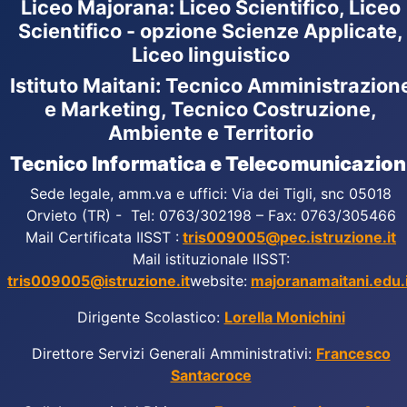
Liceo Majorana
:
Liceo Scientifico, Liceo
Scientifico - opzione Scienze Applicate,
Liceo linguistico
Istituto Maitani: Tecnico Amministrazion
e Marketing, Tecnico Costruzione,
Ambiente e Territorio
Tecnico Informatica e Telecomunicazion
Sede legale, amm.va e uffici: Via dei Tigli, snc 05018
Orvieto (TR) - Tel: 0763/302198 – Fax: 0763/305466
Mail Certificata IISST :
tris009005@pec.istruzione.it
Mail istituzionale IISST:
tris009005@istruzione.it
website:
majoranamaitani.edu.i
Dirigente Scolastico:
Lorella Monichini
Direttore Servizi Generali Amministrativi:
Francesco
Santacroce