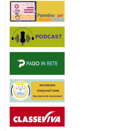
Patentino digitale
Podcast
PagoinRete
Majorana 50 anni
Registro