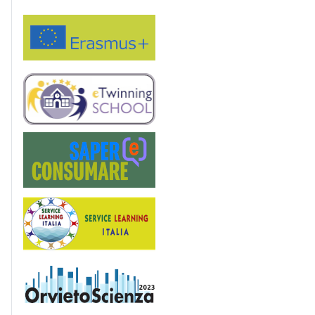
Erasmus+
eTwinning
Saper(e)Consumare
Service Learning
OrvietoScienza