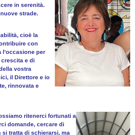
cere in serenità.
o nuove strade.
bilità, cioè la
ontribuire con
a l’occasione per
crescita e di
 della vostra
i, il Direttore e io
te, rinnovata e
ssiamo ritenerci fortunati a
porci domande, cercare di
si tratta di schierarsi, ma