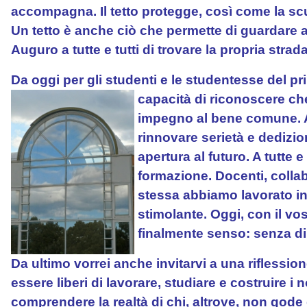
accompagna. Il tetto protegge, così come la scu
Un tetto è anche ciò che permette di guardare av
Auguro a tutte e tutti di trovare la propria stra
Da oggi per gli studenti e le studentesse del pr
capacità di riconoscere ch
impegno al bene comune. An
rinnovare serietà e dedizi
apertura al futuro. A tutte e
formazione. Docenti, collabor
stessa abbiamo lavorato in
stimolante. Oggi, con il vos
finalmente senso: senza di v
Da ultimo vorrei anche invitarvi a una riflessi
essere liberi di lavorare, studiare e costruire i
comprendere la realtà di chi, altrove, non gode d