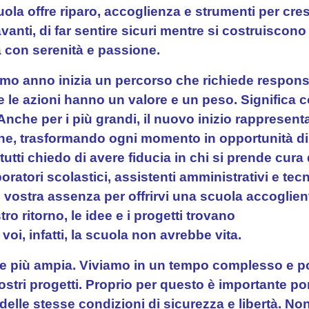
ola offre riparo, accoglienza e strumenti per cres
anti, di far sentire sicuri mentre si costruiscon
da con serenità e passione.
imo anno inizia un percorso che richiede responsa
e le azioni hanno un valore e un peso.
Significa c
che per i più grandi, il nuovo inizio rappresent
one, trasformando ogni momento in opportunità di 
 tutti chiedo di avere fiducia in chi si prende cura
atori scolastici, assistenti amministrativi e tecnic
 vostra assenza per offrirvi una scuola accoglien
tro ritorno, le idee e i progetti trovano
oi, infatti, la scuola non avrebbe vita.
one più ampia. Viviamo in un tempo complesso e po
 nostri progetti. Proprio per questo è importante 
elle stesse condizioni di sicurezza e libertà. Non 