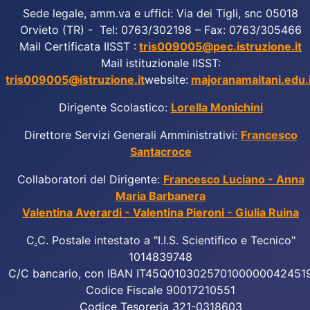
Sede legale, amm.va e uffici: Via dei Tigli, snc 05018
Orvieto (TR) - Tel: 0763/302198 – Fax: 0763/305466
Mail Certificata IISST :
tris009005@pec.istruzione.it
Mail istituzionale IISST:
tris009005@istruzione.it
website:
majoranamaitani.edu.i
Dirigente Scolastico:
Lorella Monichini
Direttore Servizi Generali Amministrativi:
Francesco
Santacroce
Collaboratori del Dirigente:
Francesco Luciano - Anna
Maria Barbanera
Valentina Averardi - Valentina Pieroni - Giulia Ruina
C
.
C. Postale intestato a "I.I.S. Scientifico e Tecnico"
1014839748
C/C bancario, con IBAN IT45Q010302570100000042451
Codice Fiscale 90017210551
Codice Tesoreria 321-0318603