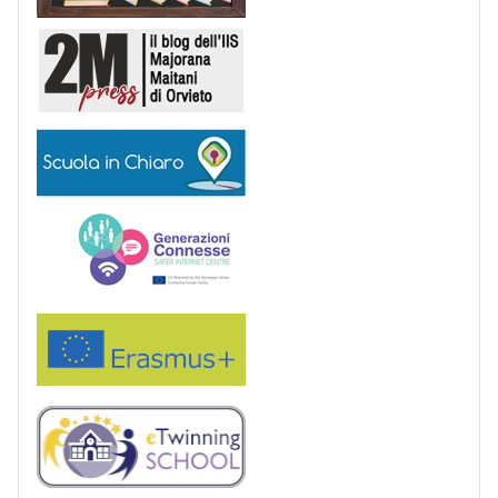
2M Press
Scuola in chiaro
Generazioni connesse
Erasmus+
eTwinning