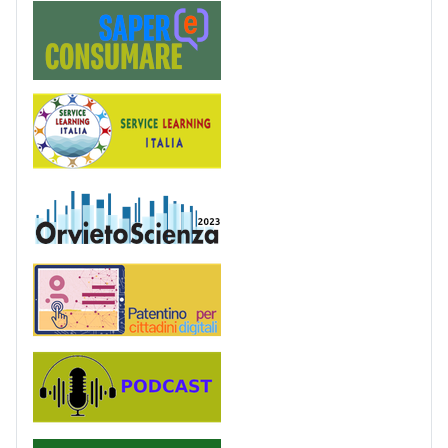
Saper(e)Consumare
Service Learning
OrvietoScienza
Patentino digitale
Podcast
PagoinRete