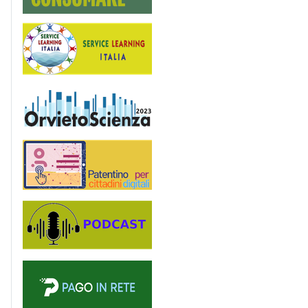
Service Learning
OrvietoScienza
Patentino digitale
Podcast
PagoinRete