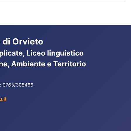
 di Orvieto
licate, Liceo linguistico
ne, Ambiente e Territorio
ax: 0763/305466
.it