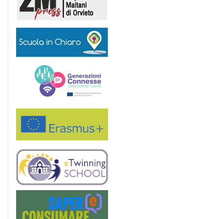
Scuola in chiaro
Generazioni connesse
Erasmus+
eTwinning
Saper(e)Consumare