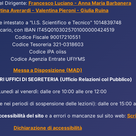
el Dirigente:
Francesco Luciano - Anna Maria Barbanera
tina Averardi - Valentina Pieroni - Giulia Ruina
e intestato a "I.I.S. Scientifico e Tecnico" 1014839748
cario, con IBAN IT45Q0103025701000000424519
Codice Fiscale 90017210551
Codice Tesoreria 321-0318603
Codice iPA oiiss
Codice Agenzia Entrate UFIYMS
Messa a Disposizione (MAD)
 UFFICI DI SEGRETERIA (Ufficio Relazioni col Pubblico)
Lunedì al venerdì: dalle ore 10:00 alle ore 12:00
 nei periodi di sospensione delle lezioni): dalle ore 15:00 a
ccessibilità del sito
e a errori o mancanze sul sito web:
Scr
Dichiarazione di accessibilità