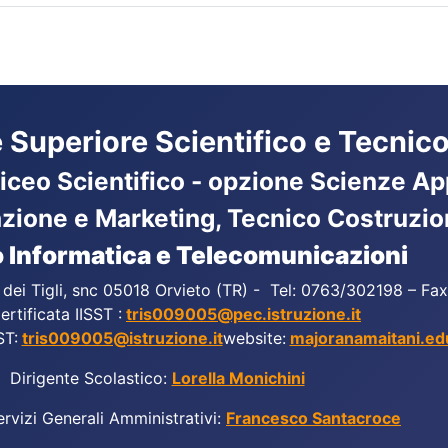
ne Superiore Scientifico e Tecnico
Liceo Scientifico - opzione Scienze App
azione e Marketing, Tecnico Costruzio
 Informatica e Telecomunicazioni
a dei Tigli, snc 05018 Orvieto (TR) - Tel: 0763/302198 – F
ertificata IISST :
tris009005@pec.istruzione.it
ST:
tris009005@istruzione.it
website:
majoranamaitani.edu
Dirigente Scolastico:
Lorella Monichini
ervizi Generali Amministrativi:
Francesco Santacroce