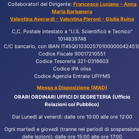
Collaboratori del Dirigente:
Francesco Luciano - Anna
Maria Barbanera
Valentina Averardi - Valentina Pieroni - Giulia Ruina
C
.
C. Postale intestato a "I.I.S. Scientifico e Tecnico"
1014839748
C/C bancario, con IBAN IT45Q010302570100000042451
Codice Fiscale 90017210551
Codice Tesoreria 321-0318603
Codice iPA oiiss
Codice Agenzia Entrate UFIYMS
Messa a Disposizione (MAD)
ORARI ORDINARI UFFICI DI SEGRETERIA (Ufficio
Relazioni col Pubblico)
Dal Lunedì al venerdì: dalle ore 10:00 alle ore 12:00
Ogni martedì e giovedì (tranne nei periodi di sospension
delle lezioni): dalle ore 15:00 alle ore 17:00