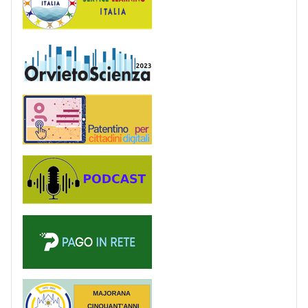
OrvietoScienza
Patentino digitale
Podcast
PagoinRete
Majorana 50 anni