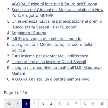
AGO.RA', fucina di idee per il futuro dell'Europa
Successo dei Giovani del Majorana-Maitani a New
York: Progetto MUNER
Un'esperienza nuova: la partecipazione al premio
"David Maria Sassoli - Per l'Europa"
Sognando l'Europa
IMUN e la voglia di cambiare il mondo
Una giornata a Montecitorio, nel cuore della
politica
Tutti insieme per allontanare l'indifferenza
L'eredità che ci ha lasciato David Sassoli
Il sogno europeo diventa realtà all'I.I.S. Majorana-
Maitani
A.G.O.RÀ Orvieto: un dibattito sempre vivo
Page 1 of 24
1
2
3
4
5
6
7
8
9
10