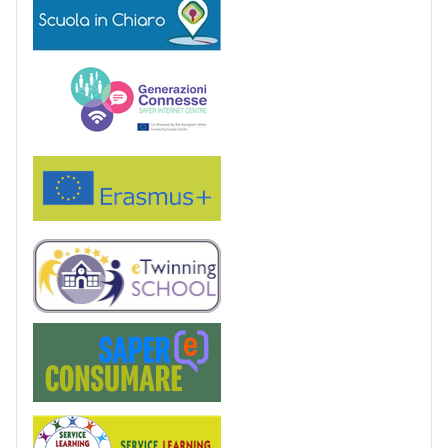
Generazioni connesse
Erasmus+
eTwinning
Saper(e)Consumare
Service Learning