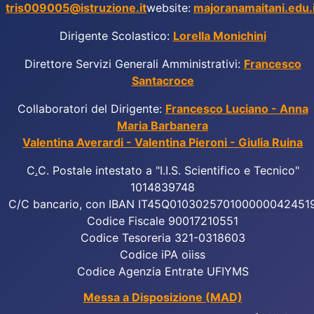
tris009005@istruzione.it
website:
majoranamaitani.edu.i
Dirigente Scolastico:
Lorella Monichini
Direttore Servizi Generali Amministrativi:
Francesco
Santacroce
Collaboratori del Dirigente:
Francesco Luciano - Anna
Maria Barbanera
Valentina Averardi - Valentina Pieroni - Giulia Ruina
C
.
C. Postale intestato a "I.I.S. Scientifico e Tecnico"
1014839748
C/C bancario, con IBAN IT45Q010302570100000042451
Codice Fiscale 90017210551
Codice Tesoreria 321-0318603
Codice iPA oiiss
Codice Agenzia Entrate UFIYMS
Messa a Disposizione (MAD)