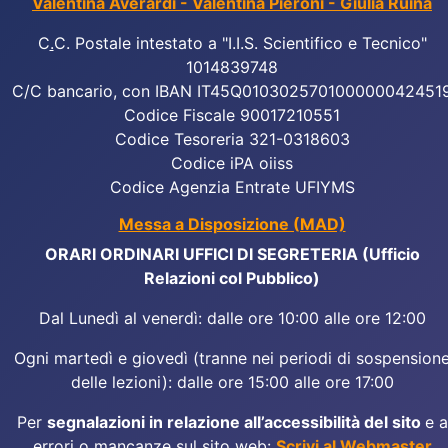
Valentina Averardi - Valentina Pieroni - Giulia Ruina
C
.
C. Postale intestato a "I.I.S. Scientifico e Tecnico"
1014839748
C/C bancario, con IBAN IT45Q010302570100000042451
Codice Fiscale 90017210551
Codice Tesoreria 321-0318603
Codice iPA oiiss
Codice Agenzia Entrate UFIYMS
Messa a Disposizione (MAD)
ORARI ORDINARI UFFICI DI SEGRETERIA (Ufficio
Relazioni col Pubblico)
Dal Lunedì al venerdì: dalle ore 10:00 alle ore 12:00
Ogni martedì e giovedì (tranne nei periodi di sospension
delle lezioni): dalle ore 15:00 alle ore 17:00
Per
segnalazioni in relazione all’accessibilità del sito
e a
errori o mancanze sul sito web:
Scrivi al Webmaster