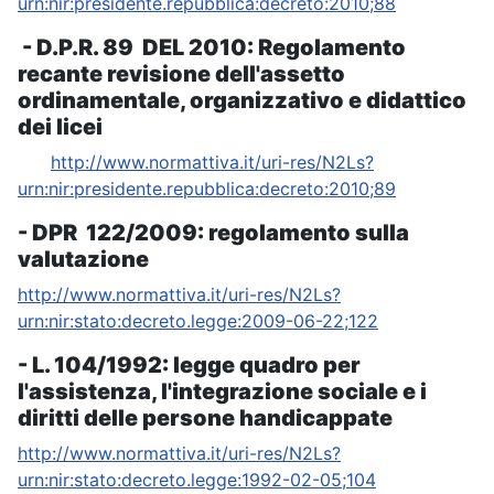
urn:nir:presidente.repubblica:decreto:2010;88
- D.P.R. 89 DEL 2010: Regolamento
recante revisione dell'assetto
ordinamentale, organizzativo e didattico
dei licei
http://www.normattiva.it/uri-res/N2Ls?
urn:nir:presidente.repubblica:decreto:2010;89
- DPR 122/2009: regolamento sulla
valutazione
http://www.normattiva.it/uri-res/N2Ls?
urn:nir:stato:decreto.legge:2009-06-22;122
- L. 104/1992: legge quadro
per
l'assistenza, l'integrazione sociale e i
diritti delle persone handicappate
http://www.normattiva.it/uri-res/N2Ls?
urn:nir:stato:decreto.legge:1992-02-05;104