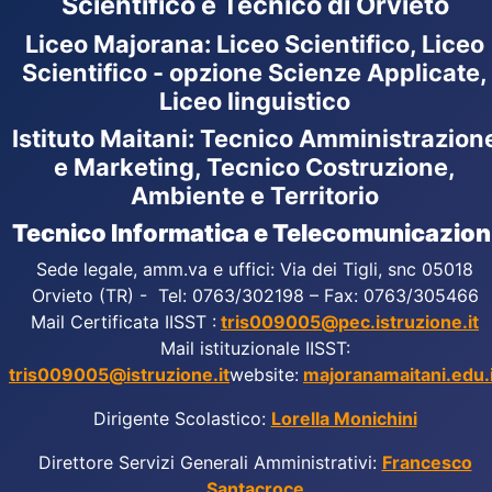
Scientifico e Tecnico di Orvieto
Liceo Majorana
:
Liceo Scientifico, Liceo
Scientifico - opzione Scienze Applicate,
Liceo linguistico
Istituto Maitani: Tecnico Amministrazion
e Marketing, Tecnico Costruzione,
Ambiente e Territorio
Tecnico Informatica e Telecomunicazion
Sede legale, amm.va e uffici: Via dei Tigli, snc 05018
Orvieto (TR) - Tel: 0763/302198 – Fax: 0763/305466
Mail Certificata IISST :
tris009005@pec.istruzione.it
Mail istituzionale IISST:
tris009005@istruzione.it
website:
majoranamaitani.edu.i
Dirigente Scolastico:
Lorella Monichini
Direttore Servizi Generali Amministrativi:
Francesco
Santacroce