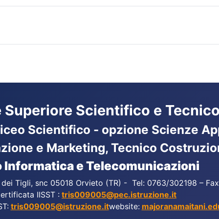
ne Superiore Scientifico e Tecnico
Liceo Scientifico - opzione Scienze App
azione e Marketing, Tecnico Costruzio
 Informatica e Telecomunicazioni
a dei Tigli, snc 05018 Orvieto (TR) - Tel: 0763/302198 – F
ertificata IISST :
tris009005@pec.istruzione.it
ST:
tris009005@istruzione.it
website:
majoranamaitani.edu