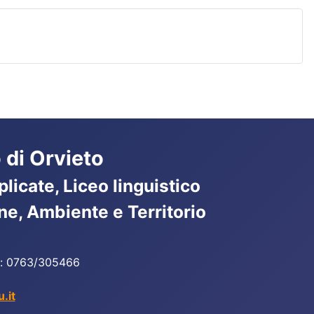
 di Orvieto
licate, Liceo linguistico
ne, Ambiente e Territorio
ax: 0763/305466
.it