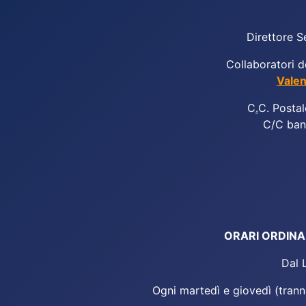
Direttore S
Collaboratori d
Valen
C
.
C. Postal
C/C ban
ORARI ORDINARI
Dal 
Ogni martedì e giovedì (tranne