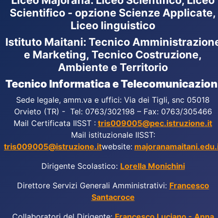
Liceo Majorana
:
Liceo Scientifico, Liceo
Scientifico - opzione Scienze Applicate,
Liceo linguistico
Istituto Maitani: Tecnico Amministrazion
e Marketing, Tecnico Costruzione,
Ambiente e Territorio
Tecnico Informatica e Telecomunicazion
Sede legale, amm.va e uffici: Via dei Tigli, snc 05018
Orvieto (TR) - Tel: 0763/302198 – Fax: 0763/305466
Mail Certificata IISST :
tris009005@pec.istruzione.it
Mail istituzionale IISST:
tris009005@istruzione.it
website:
majoranamaitani.edu.i
Dirigente Scolastico:
Lorella Monichini
Direttore Servizi Generali Amministrativi:
Francesco
Santacroce
Collaboratori del Dirigente:
Francesco Luciano - Anna