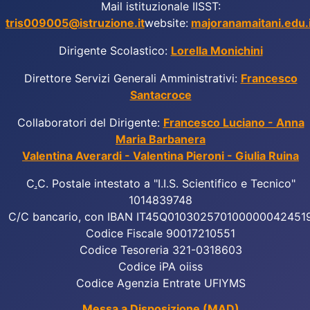
Mail istituzionale IISST:
tris009005@istruzione.it
website:
majoranamaitani.edu.i
Dirigente Scolastico:
Lorella Monichini
Direttore Servizi Generali Amministrativi:
Francesco
Santacroce
Collaboratori del Dirigente:
Francesco Luciano - Anna
Maria Barbanera
Valentina Averardi - Valentina Pieroni - Giulia Ruina
C
.
C. Postale intestato a "I.I.S. Scientifico e Tecnico"
1014839748
C/C bancario, con IBAN IT45Q010302570100000042451
Codice Fiscale 90017210551
Codice Tesoreria 321-0318603
Codice iPA oiiss
Codice Agenzia Entrate UFIYMS
Messa a Disposizione (MAD)