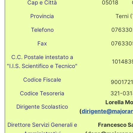
Cap e Città
05018 O
Provincia
Terni 
Telefono
076330
Fax
076330
C.C. Postale intestato a
101483
"I.I.S. Scientifico e Tecnico"
Codice Fiscale
900172
Codice Tesoreria
321-03
Lorella Mo
Dirigente Scolastico
(
dirigente@majoran
Direttore Servizi Generali e
Francesco S