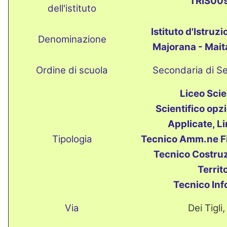
TRIS00
dell'istituto
Istituto d'Istruz
Denominazione
Majorana - Maita
Ordine di scuola
Secondaria di S
Liceo Scie
Scientifico opz
Applicate, Li
Tipologia
Tecnico Amm.ne Fi
Tecnico Costruz
Territ
Tecnico Inf
Via
Dei Tigli,