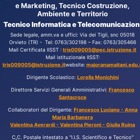
e Marketing, Tecnico Costruzione,
Ambiente e Territorio
Tecnico Informatica e Telecomunicazion
Sede legale, amm.va e uffici: Via dei Tigli, snc 05018
Orvieto (TR) - Tel: 0763/302198 – Fax: 0763/305466
Mail Certificata IISST :
tris009005@pec.istruzione.it
Mail istituzionale IISST:
tris009005@istruzione.it
website:
majoranamaitani.edu.i
Dirigente Scolastico:
Lorella Monichini
Direttore Servizi Generali Amministrativi:
Francesco
Santacroce
Collaboratori del Dirigente:
Francesco Luciano - Anna
Maria Barbanera
Valentina Averardi - Valentina Pieroni - Giulia Ruina
C
.
C. Postale intestato a "I.I.S. Scientifico e Tecnico"