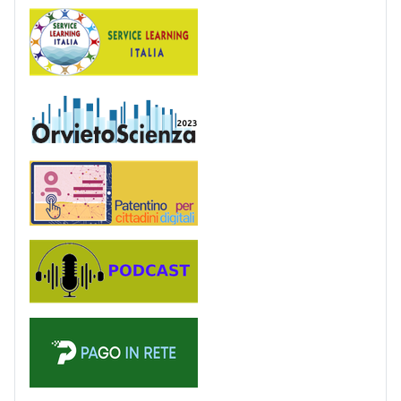
Service Learning
OrvietoScienza
Patentino digitale
Podcast
PagoinRete