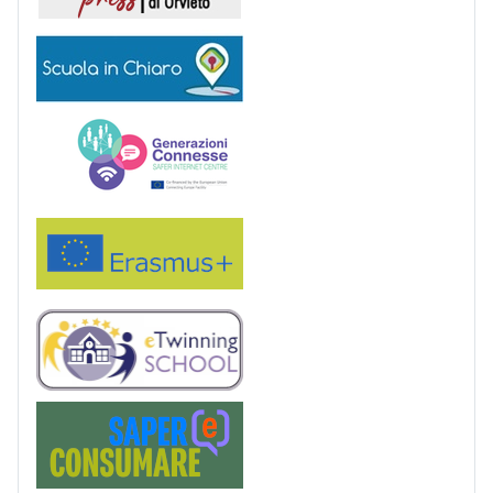
Scuola in chiaro
Generazioni connesse
Erasmus+
eTwinning
Saper(e)Consumare