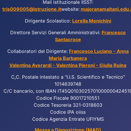
Mail istituzionale IISST:
tris009005@istruzione.it
website:
majoranamaitani.edu.i
Dirigente Scolastico:
Lorella Monichini
Direttore Servizi Generali Amministrativi:
Francesco
Santacroce
Collaboratori del Dirigente:
Francesco Luciano - Anna
Maria Barbanera
Valentina Averardi - Valentina Pieroni - Giulia Ruina
C
.
C. Postale intestato a "I.I.S. Scientifico e Tecnico"
1014839748
C/C bancario, con IBAN IT45Q010302570100000042451
Codice Fiscale 90017210551
Codice Tesoreria 321-0318603
Codice iPA oiiss
Codice Agenzia Entrate UFIYMS
Messa a Disposizione (MAD)