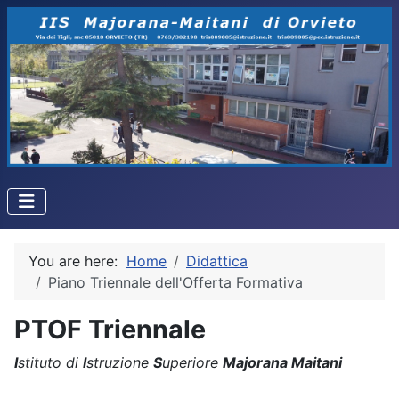
You are here:
Home
Didattica
Piano Triennale dell'Offerta Formativa
PTOF Triennale
I
stituto di
I
struzione
S
uperiore
Majorana Maitani