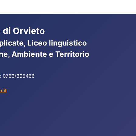
 di Orvieto
licate, Liceo linguistico
ne, Ambiente e Territorio
ax: 0763/305466
.it