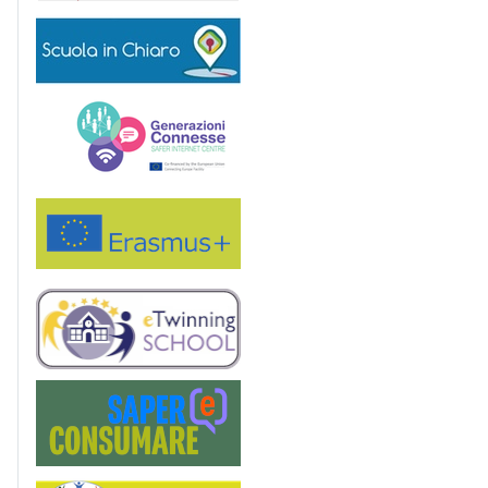
Scuola in chiaro
Generazioni connesse
Erasmus+
eTwinning
Saper(e)Consumare
Service Learning