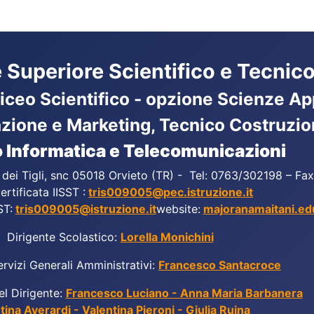
ne Superiore Scientifico e Tecnico
Liceo Scientifico - opzione Scienze App
azione e Marketing, Tecnico Costruzio
 Informatica e Telecomunicazioni
a dei Tigli, snc 05018 Orvieto (TR) - Tel: 0763/302198 – F
ertificata IISST :
tris009005@pec.istruzione.it
ST:
tris009005@istruzione.it
website:
majoranamaitani.edu
Dirigente Scolastico:
Lorella Monichini
ervizi Generali Amministrativi:
Francesco Santacroce
el Dirigente:
Francesco Luciano - Anna Maria Barbanera
tina Averardi - Valentina Pieroni - Giulia Ruina