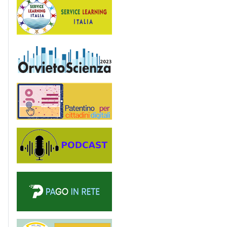
OrvietoScienza
Patentino digitale
Podcast
PagoinRete
Majorana 50 anni