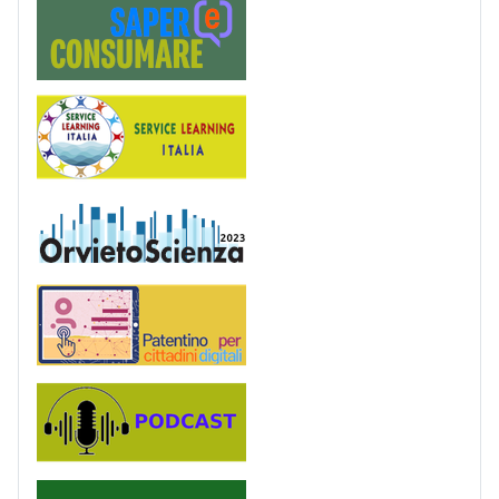
Saper(e)Consumare
Service Learning
OrvietoScienza
Patentino digitale
Podcast
PagoinRete