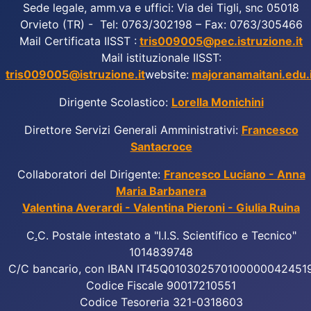
Sede legale, amm.va e uffici: Via dei Tigli, snc 05018
Orvieto (TR) - Tel: 0763/302198 – Fax: 0763/305466
Mail Certificata IISST :
tris009005@pec.istruzione.it
Mail istituzionale IISST:
tris009005@istruzione.it
website:
majoranamaitani.edu.i
Dirigente Scolastico:
Lorella Monichini
Direttore Servizi Generali Amministrativi:
Francesco
Santacroce
Collaboratori del Dirigente:
Francesco Luciano - Anna
Maria Barbanera
Valentina Averardi - Valentina Pieroni - Giulia Ruina
C
.
C. Postale intestato a "I.I.S. Scientifico e Tecnico"
1014839748
C/C bancario, con IBAN IT45Q010302570100000042451
Codice Fiscale 90017210551
Codice Tesoreria 321-0318603