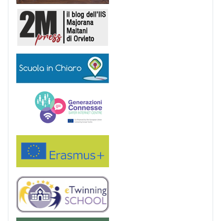
2M Press
Scuola in chiaro
Generazioni connesse
Erasmus+
eTwinning