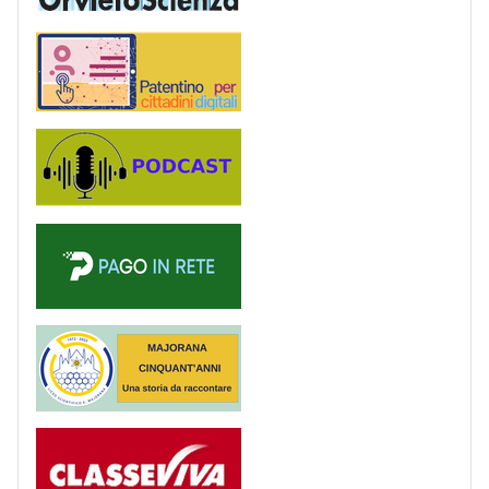
Patentino digitale
Podcast
PagoinRete
Majorana 50 anni
Registro