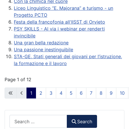
Con la chimica nel cuore
Liceo Linguistico “E. Majorana” e turismo - un
Progetto PCTO
Festa della francofonia all'IISST di Orvieto
PSY SKILLS - Al via i webinar per renderti
invincibile
Una gran bella redazione
Una passione inestinguibile
STA-GE, Stati generali dei giovani per l’istruzione,
la formazione e il lavoro
Page 1 of 12
1
2
3
4
5
6
7
8
9
10
Search
Search