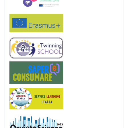
Erasmus+
eTwinning
Saper(e)Consumare
Service Learning
OrvietoScienza