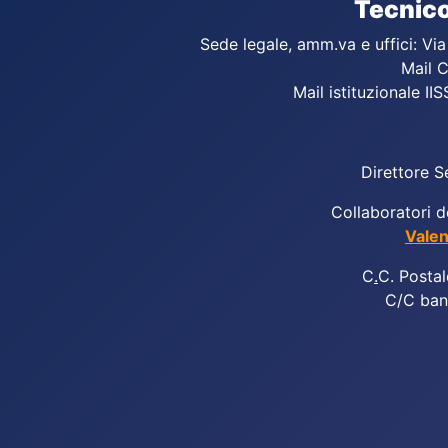
Tecnico
Sede legale, amm.va e uffici: Vi
Mail C
Mail istituzionale IIS
Direttore S
Collaboratori d
Valen
C
.
C. Postal
C/C ban