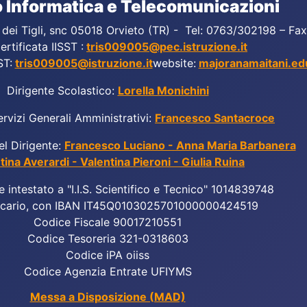
 Informatica e Telecomunicazioni
a dei Tigli, snc 05018 Orvieto (TR) - Tel: 0763/302198 – F
ertificata IISST :
tris009005@pec.istruzione.it
ST:
tris009005@istruzione.it
website:
majoranamaitani.edu
Dirigente Scolastico:
Lorella Monichini
ervizi Generali Amministrativi:
Francesco Santacroce
el Dirigente:
Francesco Luciano - Anna Maria Barbanera
tina Averardi - Valentina Pieroni - Giulia Ruina
e intestato a "I.I.S. Scientifico e Tecnico" 1014839748
cario, con IBAN IT45Q0103025701000000424519
Codice Fiscale 90017210551
Codice Tesoreria 321-0318603
Codice iPA oiiss
Codice Agenzia Entrate UFIYMS
Messa a Disposizione (MAD)