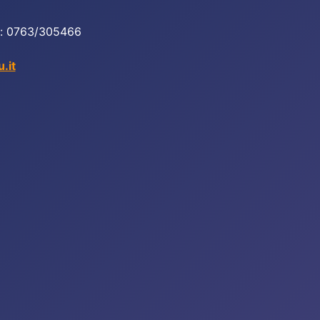
ax: 0763/305466
.it