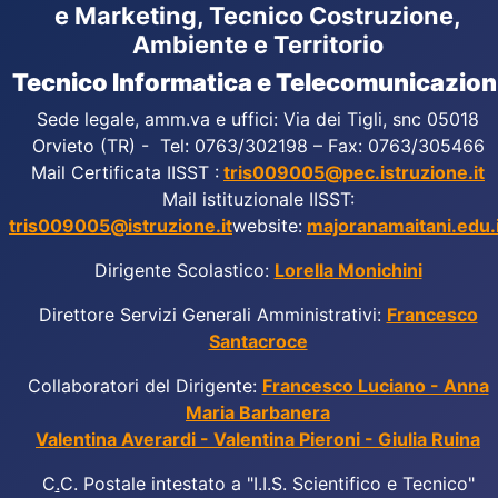
e Marketing, Tecnico Costruzione,
Ambiente e Territorio
Tecnico Informatica e Telecomunicazion
Sede legale, amm.va e uffici: Via dei Tigli, snc 05018
Orvieto (TR) - Tel: 0763/302198 – Fax: 0763/305466
Mail Certificata IISST :
tris009005@pec.istruzione.it
Mail istituzionale IISST:
tris009005@istruzione.it
website:
majoranamaitani.edu.i
Dirigente Scolastico:
Lorella Monichini
Direttore Servizi Generali Amministrativi:
Francesco
Santacroce
Collaboratori del Dirigente:
Francesco Luciano - Anna
Maria Barbanera
Valentina Averardi - Valentina Pieroni - Giulia Ruina
C
.
C. Postale intestato a "I.I.S. Scientifico e Tecnico"