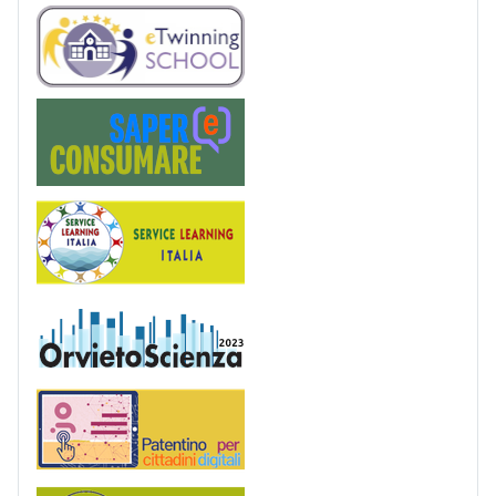
eTwinning
Saper(e)Consumare
Service Learning
OrvietoScienza
Patentino digitale
Podcast