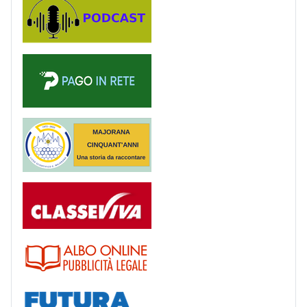
PagoinRete
Majorana 50 anni
Registro
Albo
Futura