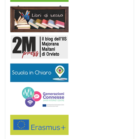
Libri di Testo
2M Press
Scuola in chiaro
Generazioni connesse
Erasmus+