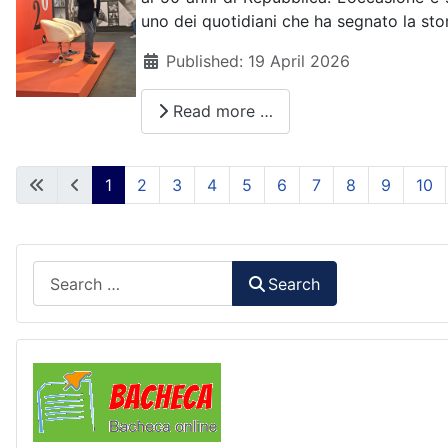
uno dei quotidiani che ha segnato la stori
Details
Published: 19 April 2026
Read more …
1
2
3
4
5
6
7
8
9
10
Search
Search
Comunicazioni