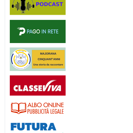
PagoinRete
Majorana 50 anni
Registro
Albo
Futura