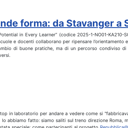
de forma: da Stavanger a So
g Potential in Every Learner” (codice 2025-1-NO01-KA21
 scuole e docenti collaborano per ripensare l’orientamento e
scambio di buone pratiche, ma di un percorso condiviso di
ersi.
aptop in laboratorio per andare a vedere come si "fabbricava"
 4I2 lo abbiamo fatto: siamo saliti sul treno direzione Roma
 stata speciale: come partecipanti al progetto
Repubblica@