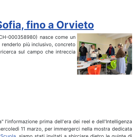
fia, fino a Orvieto
0-SCH-000358980) nasce come un
 renderlo più inclusivo, concreto
 ricerca sul campo che intreccia
 l'informazione prima dell'era dei reel e dell'Intelligenza
, mercoledì 11 marzo, per immergerci nella mostra dedicata
Scuola
, siamo stati invitati a sbirciare dietro le quinte di