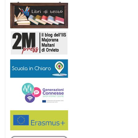
Libri di Testo
2M Press
Scuola in chiaro
Generazioni connesse
Erasmus+