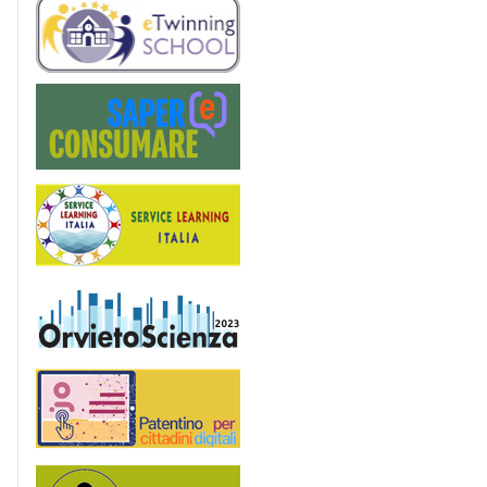
eTwinning
Saper(e)Consumare
Service Learning
OrvietoScienza
Patentino digitale
Podcast